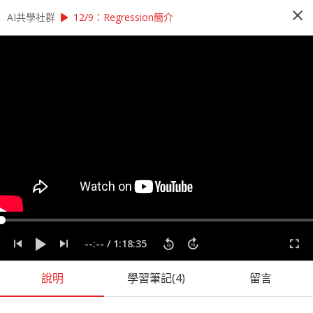
close
play_arrow
play_arrow
AI共學社群
AI共學社群
李宏毅 機器學習研習讀書會
12/9：Regression簡介
李宏毅 機器學習研習讀書會
李宏毅機器學習研習讀書會是以李宏毅老師的經典
課程：機器學習為主 ，帶領學員每週一小時，從機
器學習的入門開始，再慢慢深入理解更高階的程式
應用，一步一步了解機器學習的奧秘
people_alt
159
人訂閱
課程內容
(
17
)
學習筆記
(
57
)
會員
(
159
)
課程介紹
--:--
/
1:18:35
說明
學習筆記
(4)
留言