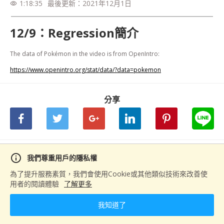
1:18:35
最後更新：
2021年12月1日
visibility
12/9：Regression簡介
The data of Pokémon in the video is from OpenIntro: 
https://www.openintro.org/stat/data/?data=pokemon
分享
下一篇
info
我們尊重用戶的隱私權
12/23：Classification簡介
為了提升服務素質，我們會使用Cookie或其他類似技術來改善使
用者的閱讀體驗
了解更多
我知道了