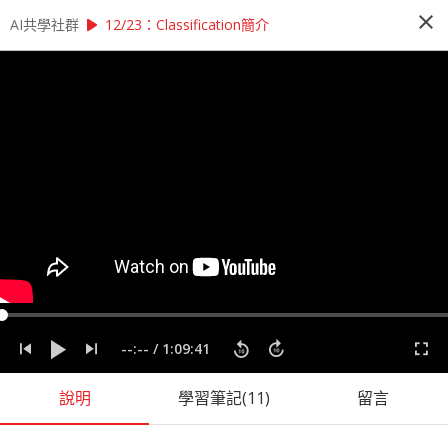
close
play_arrow
play_arrow
AI共學社群
AI共學社群
李宏毅 機器學習研習讀書會
12/23：Classification簡介
李宏毅 機器學習研習讀書會
李宏毅機器學習研習讀書會是以李宏毅老師的經典
課程：機器學習為主 ，帶領學員每週一小時，從機
器學習的入門開始，再慢慢深入理解更高階的程式
應用，一步一步了解機器學習的奧秘
people_alt
159
人訂閱
課程內容
(
17
)
學習筆記
(
57
)
會員
(
159
)
課程介紹
--:--
/
1:09:41
說明
學習筆記
(11)
留言