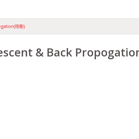
pogation(待刪)
escent & Back Propogati