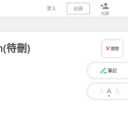
person_add
登入
註冊
社群
on(待刪)
關閉
drive_file_rename_outline
筆記
A
A
A