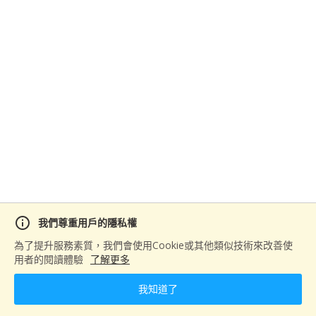
info
我們尊重用戶的隱私權
分享
為了提升服務素質，我們會使用Cookie或其他類似技術來改善使
用者的閱讀體驗
了解更多
我知道了
下一篇