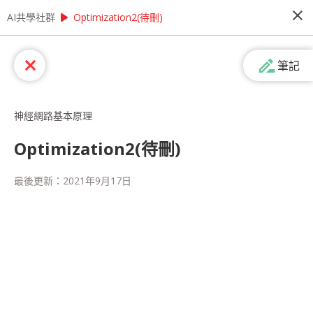
close
play_arrow
play_arrow
AI共學社群
AI共學社群
李宏毅 機器學習研習讀書會
Optimization2(待刪)
李宏毅 機器學習研習讀書會
drive_file_rename_outline
close
筆記
李宏毅機器學習研習讀書會是以李宏毅老師的經典
課程：機器學習為主 ，帶領學員每週一小時，從機
器學習的入門開始，再慢慢深入理解更高階的程式
神經網路基本原理
應用，一步一步了解機器學習的奧秘
Optimization2(待刪)
people_alt
159
人訂閱
最後更新：
2021年9月17日
課程內容
(
17
)
學習筆記
(
57
)
會員
(
159
)
課程介紹