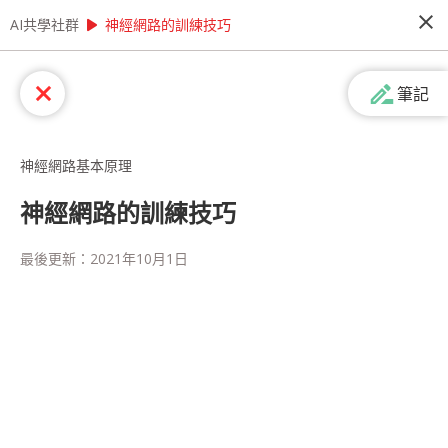
close
play_arrow
play_arrow
AI共學社群
AI共學社群
李宏毅 機器學習研習讀書會
神經網路的訓練技巧
李宏毅 機器學習研習讀書會
drive_file_rename_outline
close
筆記
李宏毅機器學習研習讀書會是以李宏毅老師的經典
課程：機器學習為主 ，帶領學員每週一小時，從機
器學習的入門開始，再慢慢深入理解更高階的程式
神經網路基本原理
應用，一步一步了解機器學習的奧秘
神經網路的訓練技巧
people_alt
159
人訂閱
最後更新：
2021年10月1日
課程內容
(
17
)
學習筆記
(
57
)
會員
(
159
)
課程介紹