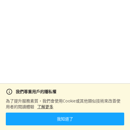
info
我們尊重用戶的隱私權
分享
為了提升服務素質，我們會使用Cookie或其他類似技術來改善使
用者的閱讀體驗
了解更多
我知道了
下一篇