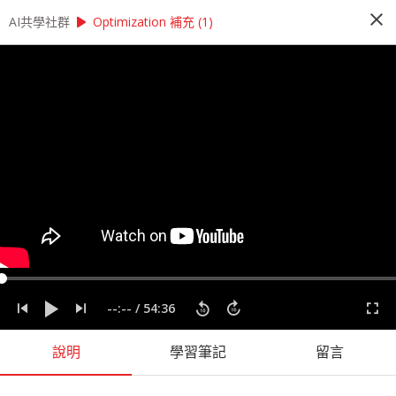
close
play_arrow
play_arrow
AI共學社群
AI共學社群
李宏毅 機器學習研習讀書會
Optimization 補充 (1)
李宏毅 機器學習研習讀書會
李宏毅機器學習研習讀書會是以李宏毅老師的經典
課程：機器學習為主 ，帶領學員每週一小時，從機
器學習的入門開始，再慢慢深入理解更高階的程式
應用，一步一步了解機器學習的奧秘
people_alt
159
人訂閱
課程內容
(
17
)
學習筆記
(
57
)
會員
(
159
)
課程介紹
--:--
/
54:36
說明
學習筆記
留言