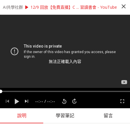
close
play_arrow
play_arrow
AI共學社群
AI共學社群
李宏毅 機器學習研習讀書會
12/9 回放【免費直播】C ... 習讀書會 - YouTube
李宏毅 機器學習研習讀書會
李宏毅機器學習研習讀書會是以李宏毅老師的經典
課程：機器學習為主 ，帶領學員每週一小時，從機
器學習的入門開始，再慢慢深入理解更高階的程式
應用，一步一步了解機器學習的奧秘
無法正確載入內容
people_alt
159
人訂閱
課程內容
(
17
)
學習筆記
(
57
)
會員
(
159
)
課程介紹
--:--
/
--:--
說明
學習筆記
留言