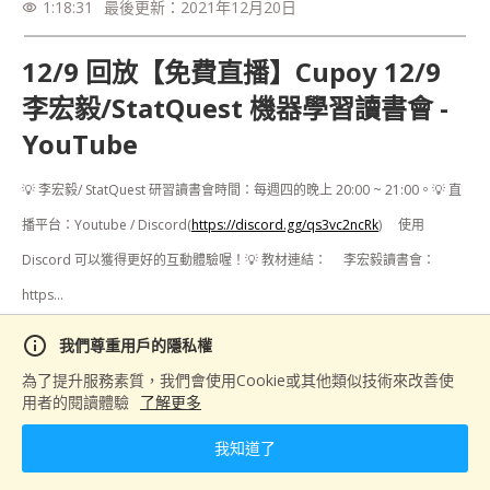
1:18:31
最後更新：
2021年12月20日
visibility
12/9 回放【免費直播】Cupoy 12/9
李宏毅/StatQuest 機器學習讀書會 -
YouTube
💡 李宏毅/ StatQuest 研習讀書會時間：每週四的晚上 20:00 ~ 21:00。💡 直
播平台：Youtube / Discord(
https://discord.gg/qs3vc2ncRk
)     使用 
Discord 可以獲得更好的互動體驗喔！💡 教材連結：     李宏毅讀書會：
https...
info
我們尊重用戶的隱私權
分享
為了提升服務素質，我們會使用Cookie或其他類似技術來改善使
用者的閱讀體驗
了解更多
我知道了
下一篇