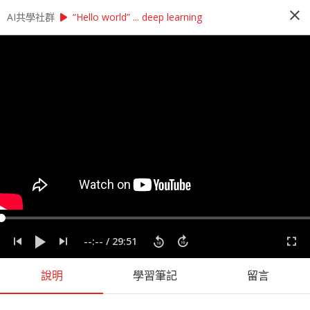
close
play_arrow
play_arrow
AI共學社群
AI共學社群
李宏毅 機器學習研習讀書會
“Hello world” ... deep learning
李宏毅 機器學習研習讀書會
李宏毅機器學習研習讀書會是以李宏毅老師的經典
課程：機器學習為主 ，帶領學員每週一小時，從機
器學習的入門開始，再慢慢深入理解更高階的程式
應用，一步一步了解機器學習的奧秘
people_alt
159
人訂閱
課程內容
(
17
)
學習筆記
(
57
)
會員
(
159
)
課程介紹
--:--
/
29:51
說明
學習筆記
留言