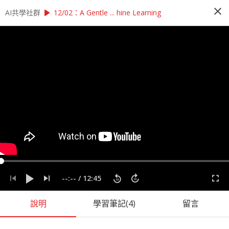
close
play_arrow
play_arrow
AI共學社群
AI共學社群
StatQuest 機器學習研習讀書會
12/02：A Gentle ... hine Learning
StatQuest 機器學習研習讀書會
StatQuest 機器學習研習讀書會是以StatQuest的
機器學習課程為主，帶領學員每週一小時，從入門
的機器學習概念開始，一步一步學習機器學習的奧
秘，最後進入回歸、統計方法、神經網路，掌握大
數據時代不可或缺的機器學習。
people_alt
98
人訂閱
label
StatQuest
機器學習
統計
課程內容
(
36
)
學習筆記
(
55
)
會員
(
98
)
課程介紹
--:--
/
12:45
說明
學習筆記
(4)
留言