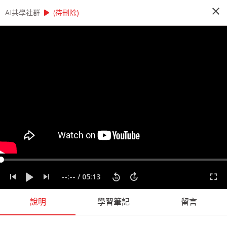
close
play_arrow
play_arrow
AI共學社群
AI共學社群
StatQuest 機器學習研習讀書會
(待刪除)
StatQuest 機器學習研習讀書會
StatQuest 機器學習研習讀書會是以StatQuest的
機器學習課程為主，帶領學員每週一小時，從入門
的機器學習概念開始，一步一步學習機器學習的奧
秘，最後進入回歸、統計方法、神經網路，掌握大
數據時代不可或缺的機器學習。
people_alt
98
人訂閱
label
StatQuest
機器學習
統計
課程內容
(
36
)
學習筆記
(
55
)
會員
(
98
)
課程介紹
--:--
/
05:13
說明
學習筆記
留言