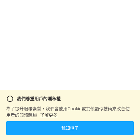
info
我們尊重用戶的隱私權
分享
為了提升服務素質，我們會使用Cookie或其他類似技術來改善使
用者的閱讀體驗
了解更多
我知道了
下一篇