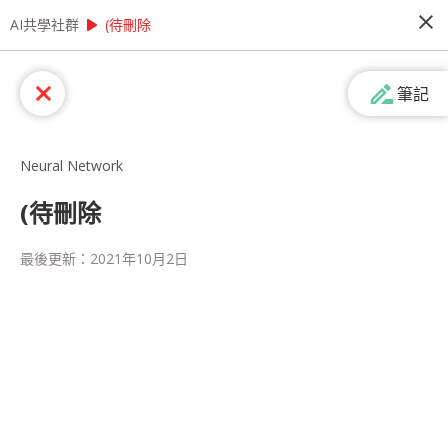
close
play_arrow
play_arrow
AI共學社群
AI共學社群
StatQuest 機器學習研習讀書會
(待刪除
StatQuest 機器學習研習讀書會
drive_file_rename_outline
close
筆記
StatQuest 機器學習研習讀書會是以StatQuest的
機器學習課程為主，帶領學員每週一小時，從入門
的機器學習概念開始，一步一步學習機器學習的奧
Neural Network
秘，最後進入回歸、統計方法、神經網路，掌握大
數據時代不可或缺的機器學習。
(待刪除
people_alt
98
人訂閱
最後更新：
2021年10月2日
label
StatQuest
機器學習
統計
課程內容
(
36
)
學習筆記
(
55
)
會員
(
98
)
課程介紹