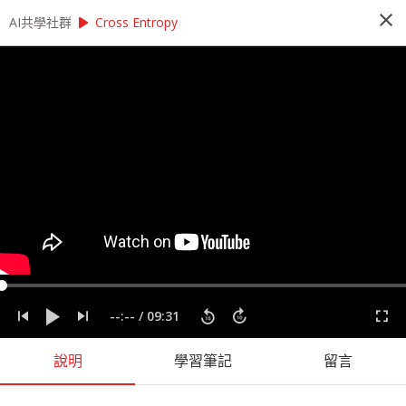
close
play_arrow
play_arrow
AI共學社群
AI共學社群
StatQuest 機器學習研習讀書會
Cross Entropy
StatQuest 機器學習研習讀書會
StatQuest 機器學習研習讀書會是以StatQuest的
機器學習課程為主，帶領學員每週一小時，從入門
的機器學習概念開始，一步一步學習機器學習的奧
秘，最後進入回歸、統計方法、神經網路，掌握大
數據時代不可或缺的機器學習。
people_alt
98
人訂閱
label
StatQuest
機器學習
統計
課程內容
(
36
)
學習筆記
(
55
)
會員
(
98
)
課程介紹
--:--
/
09:31
說明
學習筆記
留言