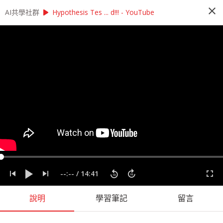
close
play_arrow
play_arrow
AI共學社群
AI共學社群
StatQuest 機器學習研習讀書會
Hypothesis Tes ... d!!! - YouTube
StatQuest 機器學習研習讀書會
StatQuest 機器學習研習讀書會是以StatQuest的
機器學習課程為主，帶領學員每週一小時，從入門
的機器學習概念開始，一步一步學習機器學習的奧
秘，最後進入回歸、統計方法、神經網路，掌握大
數據時代不可或缺的機器學習。
people_alt
98
人訂閱
label
StatQuest
機器學習
統計
課程內容
(
36
)
學習筆記
(
55
)
會員
(
98
)
課程介紹
--:--
/
14:41
說明
學習筆記
留言