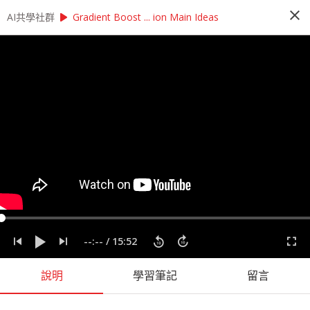
close
play_arrow
play_arrow
AI共學社群
AI共學社群
StatQuest 機器學習研習讀書會
Gradient Boost ... ion Main Ideas
StatQuest 機器學習研習讀書會
StatQuest 機器學習研習讀書會是以StatQuest的
機器學習課程為主，帶領學員每週一小時，從入門
的機器學習概念開始，一步一步學習機器學習的奧
秘，最後進入回歸、統計方法、神經網路，掌握大
數據時代不可或缺的機器學習。
people_alt
98
人訂閱
label
StatQuest
機器學習
統計
課程內容
(
36
)
學習筆記
(
55
)
會員
(
98
)
課程介紹
--:--
/
15:52
說明
學習筆記
留言