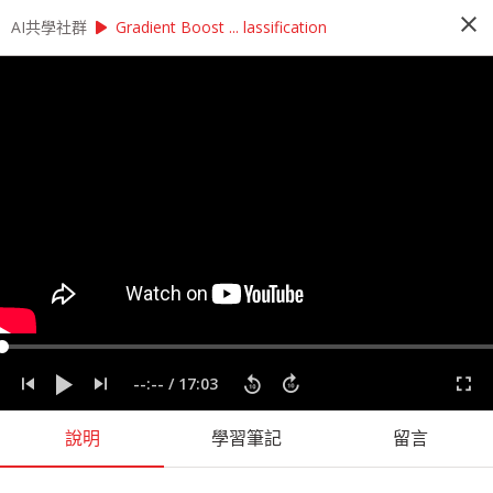
close
play_arrow
play_arrow
AI共學社群
AI共學社群
StatQuest 機器學習研習讀書會
Gradient Boost ... lassification
StatQuest 機器學習研習讀書會
StatQuest 機器學習研習讀書會是以StatQuest的
機器學習課程為主，帶領學員每週一小時，從入門
的機器學習概念開始，一步一步學習機器學習的奧
秘，最後進入回歸、統計方法、神經網路，掌握大
數據時代不可或缺的機器學習。
people_alt
98
人訂閱
label
StatQuest
機器學習
統計
課程內容
(
36
)
學習筆記
(
55
)
會員
(
98
)
課程介紹
--:--
/
17:03
說明
學習筆記
留言