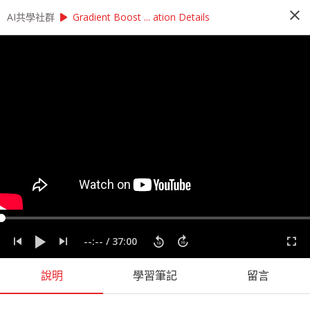
close
play_arrow
play_arrow
AI共學社群
AI共學社群
StatQuest 機器學習研習讀書會
Gradient Boost ... ation Details
StatQuest 機器學習研習讀書會
StatQuest 機器學習研習讀書會是以StatQuest的
機器學習課程為主，帶領學員每週一小時，從入門
的機器學習概念開始，一步一步學習機器學習的奧
秘，最後進入回歸、統計方法、神經網路，掌握大
數據時代不可或缺的機器學習。
people_alt
98
人訂閱
label
StatQuest
機器學習
統計
課程內容
(
36
)
學習筆記
(
55
)
會員
(
98
)
課程介紹
--:--
/
37:00
說明
學習筆記
留言