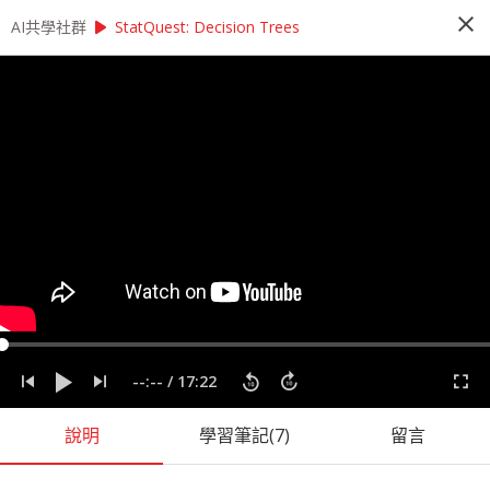
close
play_arrow
play_arrow
AI共學社群
AI共學社群
StatQuest 機器學習研習讀書會
StatQuest: Decision Trees
StatQuest 機器學習研習讀書會
StatQuest 機器學習研習讀書會是以StatQuest的
機器學習課程為主，帶領學員每週一小時，從入門
的機器學習概念開始，一步一步學習機器學習的奧
秘，最後進入回歸、統計方法、神經網路，掌握大
數據時代不可或缺的機器學習。
people_alt
98
人訂閱
label
StatQuest
機器學習
統計
課程內容
(
36
)
學習筆記
(
55
)
會員
(
98
)
課程介紹
--:--
/
17:22
說明
學習筆記
(7)
留言