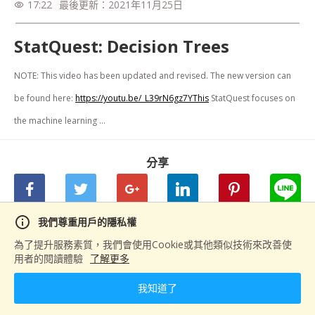
17:22
最後更新：
2021年11月25日
visibility
StatQuest: Decision Trees
NOTE: This video has been updated and revised. The new version can 
be found here: 
https://youtu.be/_L39rN6gz7YThis
 StatQuest focuses on 
the machine learning ...
分享
info
我們尊重用戶的隱私權
下一篇
為了提升服務素質，我們會使用Cookie或其他類似技術來改善使
用者的閱讀體驗
了解更多
Gradient Boost Part 1 (of 4): Regression Main Ideas
我知道了