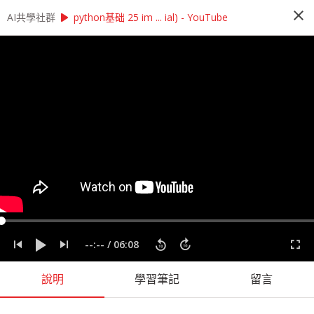
close
play_arrow
play_arrow
AI共學社群
AI共學社群
莫凡 Python 基礎研習讀書會
python基础 25 im ... ial) - YouTube
莫凡 Python 基礎研習讀書會
Python 基礎研習讀書會是以莫凡的 Pytohn 基礎
課程為主，帶領學員每週一小時，從入門的程式操
作開始，一步一步學會 Python 的撰寫，最後進入
Pandas、NumPy 與資料視覺化，掌握入門資料科
學前的重要知識。
people_alt
166
人訂閱
label
Matplotlib
Numpy
Pandas
Python
莫凡
--:--
/
06:08
課程內容
(
73
)
學習筆記
(
43
)
會員
(
166
)
課程介紹
說明
學習筆記
留言