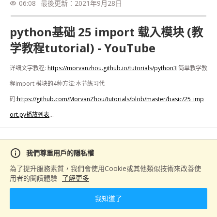
06:08
最後更新：
2021年9月28日
visibility
python基础 25 import 载入模块 (教
学教程tutorial) - YouTube
详细文字教程: 
https://morvanzhou.github.io/tutorials/python3
 简单教学教
程import 模块的4种方法:本节练习代
码:
https://github.com/MorvanZhou/tutorials/blob/master/basic/25_imp
ort.py播放列表
...
分享
info
我們尊重用戶的隱私權
為了提升服務素質，我們會使用Cookie或其他類似技術來改善使
用者的閱讀體驗
了解更多
下一篇
我知道了
python基础 14 模块安装 (教学教程tutorial) - YouTube