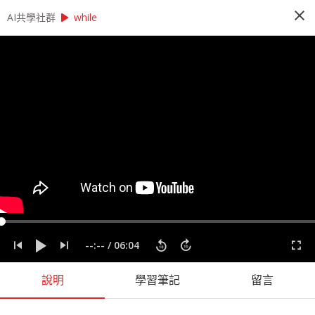
close
play_arrow
play_arrow
AI共學社群
AI共學社群
莫凡 Python 基礎研習讀書會
while
莫凡 Python 基礎研習讀書會
Python 基礎研習讀書會是以莫凡的 Pytohn 基礎
課程為主，帶領學員每週一小時，從入門的程式操
作開始，一步一步學會 Python 的撰寫，最後進入
Pandas、NumPy 與資料視覺化，掌握入門資料科
學前的重要知識。
people_alt
166
人訂閱
label
Matplotlib
Numpy
Pandas
Python
莫凡
--:--
/
06:04
課程內容
(
73
)
學習筆記
(
43
)
會員
(
166
)
課程介紹
說明
學習筆記
留言