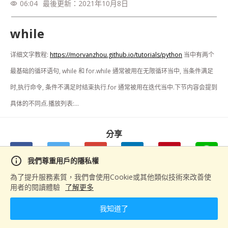
06:04
最後更新：
2021年10月8日
visibility
while
详细文字教程: 
https://morvanzhou.github.io/tutorials/python
 当中有两个
最基础的循环语句, while 和 for.while 通常被用在无限循环当中, 当条件满足
时,执行命令, 条件不满足时结束执行.for 通常被用在迭代当中.下节内容会提到
具体的不同点.播放列表:...
分享
info
我們尊重用戶的隱私權
為了提升服務素質，我們會使用Cookie或其他類似技術來改善使
用者的閱讀體驗
了解更多
下一篇
for
我知道了