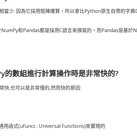
當少: 因為它採用矩陣運算，所以會比Python原生自帶的字典Dic
NumPy和Pandas都是採用C語言來撰寫的，而Pandas是基
mPy的數組進行計算操作時是非常快的?
常快,也可以是非常慢的,然而快的原因:
函式(ufuncs : Universal Functions)來實現的