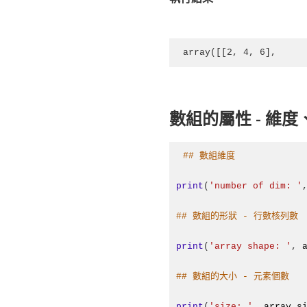
array([[2, 4, 6],     
數組的屬性 - 維
#
# 數組維度
print
(
'number of dim: '
#
# 數組的形狀
 - 行數核列數
print
(
'array shape: '
, 
#
# 數組的大小
 - 元素個數
print
(
'size: '
, 
array
.
s