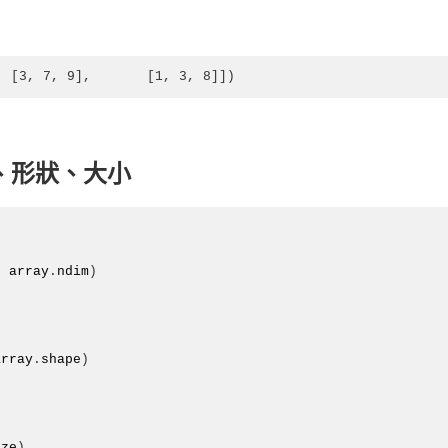
  [3, 7, 9],       [1, 3, 8]])
度、形狀、大小
, 
array
.
ndim
)
array
.
shape
)
ize
)