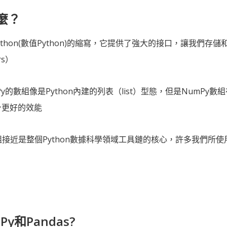
什麼？
l Python(數值Python)的縮寫，它提供了強大的接口，讓我們
ers）
mPy的數組像是Python內建的列表（list）型態，但是NumP
本身更好的效能
數組接近是整個Python數據科學領域工具鏈的核心，許多我們所
y和Pandas?