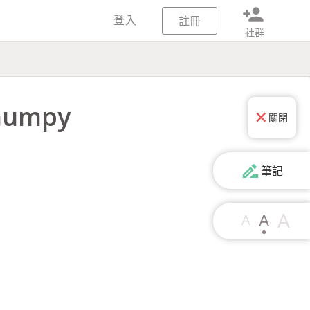
person_add
登入
註冊
社群
numpy
關閉
drive_file_rename_outline
筆記
A
A
A