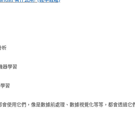
 pandas 有什么用? (教学教程)
據分析
g 機器學習
深度學習
都會使用它們，像是數據前處理、數據視覺化等等，都會透過它