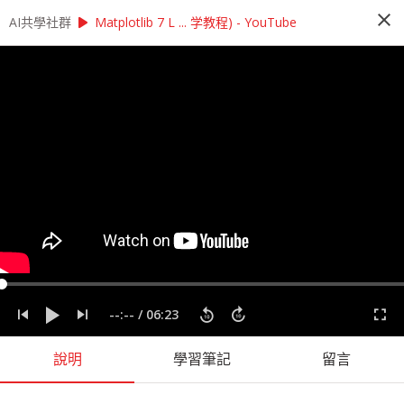
close
play_arrow
play_arrow
AI共學社群
AI共學社群
莫凡 Python 基礎研習讀書會
Matplotlib 7 L ... 学教程) - YouTube
莫凡 Python 基礎研習讀書會
Python 基礎研習讀書會是以莫凡的 Pytohn 基礎
課程為主，帶領學員每週一小時，從入門的程式操
作開始，一步一步學會 Python 的撰寫，最後進入
Pandas、NumPy 與資料視覺化，掌握入門資料科
學前的重要知識。
people_alt
166
人訂閱
label
Matplotlib
Numpy
Pandas
Python
莫凡
--:--
/
06:23
課程內容
(
73
)
學習筆記
(
43
)
會員
(
166
)
課程介紹
說明
學習筆記
留言