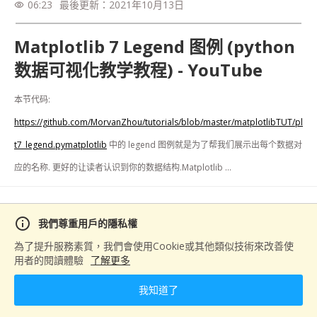
06:23
最後更新：
2021年10月13日
visibility
Matplotlib 7 Legend 图例 (python
数据可视化教学教程) - YouTube
本节代码: 
https://github.com/MorvanZhou/tutorials/blob/master/matplotlibTUT/pl
t7_legend.pymatplotlib
 中的 legend 图例就是为了帮我们展示出每个数据对
应的名称. 更好的让读者认识到你的数据结构.Matplotlib ...
分享
info
我們尊重用戶的隱私權
為了提升服務素質，我們會使用Cookie或其他類似技術來改善使
用者的閱讀體驗
了解更多
下一篇
我知道了
Matplotlib 8 Annotation 标注 (python 数据可视化教学教程) - YouTube