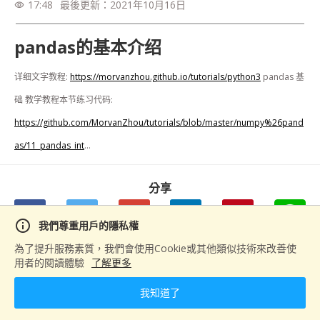
17:48
最後更新：
2021年10月16日
visibility
pandas的基本介绍
详细文字教程: 
https://morvanzhou.github.io/tutorials/python3
 pandas 基
础 教学教程本节练习代码: 
https://github.com/MorvanZhou/tutorials/blob/master/numpy%26pand
as/11_pandas_int
...
分享
info
我們尊重用戶的隱私權
為了提升服務素質，我們會使用Cookie或其他類似技術來改善使
用者的閱讀體驗
了解更多
下一篇
pandas選擇數據
我知道了