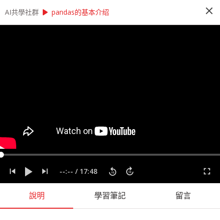
close
play_arrow
play_arrow
AI共學社群
AI共學社群
莫凡 Python 基礎研習讀書會
pandas的基本介绍
莫凡 Python 基礎研習讀書會
Python 基礎研習讀書會是以莫凡的 Pytohn 基礎
課程為主，帶領學員每週一小時，從入門的程式操
作開始，一步一步學會 Python 的撰寫，最後進入
Pandas、NumPy 與資料視覺化，掌握入門資料科
學前的重要知識。
people_alt
166
人訂閱
label
Matplotlib
Numpy
Pandas
Python
莫凡
--:--
/
17:48
課程內容
(
73
)
學習筆記
(
43
)
會員
(
166
)
課程介紹
說明
學習筆記
留言