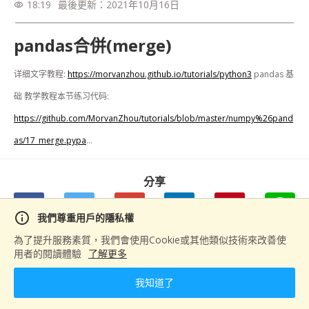
18:19
最後更新：
2021年10月16日
visibility
pandas合併(merge)
详细文字教程: 
https://morvanzhou.github.io/tutorials/python3
 pandas 基
础 教学教程本节练习代码: 
https://github.com/MorvanZhou/tutorials/blob/master/numpy%26pand
as/17_merge.pypa
...
分享
info
我們尊重用戶的隱私權
為了提升服務素質，我們會使用Cookie或其他類似技術來改善使
用者的閱讀體驗
了解更多
下一篇
pandas plot
我知道了