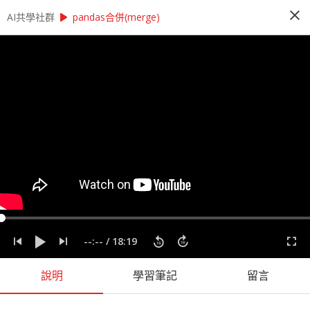
close
play_arrow
play_arrow
AI共學社群
AI共學社群
莫凡 Python 基礎研習讀書會
pandas合併(merge)
莫凡 Python 基礎研習讀書會
Python 基礎研習讀書會是以莫凡的 Pytohn 基礎
課程為主，帶領學員每週一小時，從入門的程式操
作開始，一步一步學會 Python 的撰寫，最後進入
Pandas、NumPy 與資料視覺化，掌握入門資料科
學前的重要知識。
people_alt
166
人訂閱
label
Matplotlib
Numpy
Pandas
Python
莫凡
--:--
/
18:19
課程內容
(
73
)
學習筆記
(
43
)
會員
(
166
)
課程介紹
說明
學習筆記
留言