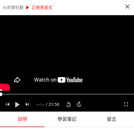
close
play_arrow
play_arrow
AI共學社群
AI共學社群
莫凡 Python 基礎研習讀書會
正規表達式
莫凡 Python 基礎研習讀書會
Python 基礎研習讀書會是以莫凡的 Pytohn 基礎
課程為主，帶領學員每週一小時，從入門的程式操
作開始，一步一步學會 Python 的撰寫，最後進入
Pandas、NumPy 與資料視覺化，掌握入門資料科
學前的重要知識。
people_alt
166
人訂閱
label
Matplotlib
Numpy
Pandas
Python
莫凡
--:--
/
21:50
課程內容
(
73
)
學習筆記
(
43
)
會員
(
166
)
課程介紹
說明
學習筆記
留言