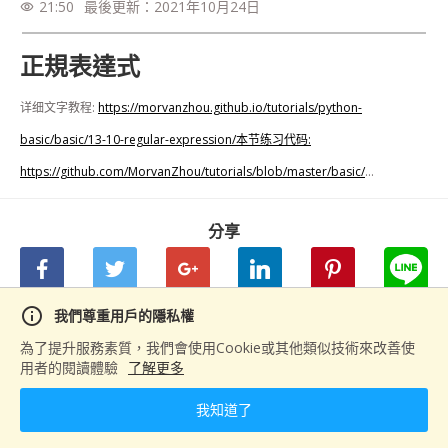
21:50
最後更新：
2021年10月24日
visibility
正規表達式
详细文字教程: 
https://morvanzhou.github.io/tutorials/python-
basic/basic/13-10-regular-expression/本节练习代码:
https://github.com/MorvanZhou/tutorials/blob/master/basic/
...
分享
info
我們尊重用戶的隱私權
下一篇
為了提升服務素質，我們會使用Cookie或其他類似技術來改善使
用者的閱讀體驗
了解更多
Matplotlib 3 基本用法 (python 数据可视化教学教程) - YouTube
我知道了