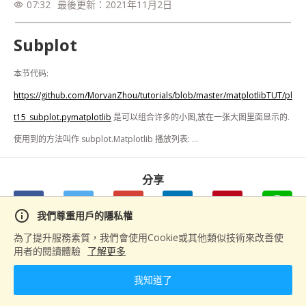
07:32
最後更新：
2021年11月2日
visibility
Subplot
本节代码: 
https://github.com/MorvanZhou/tutorials/blob/master/matplotlibTUT/pl
t15_subplot.pymatplotlib
 是可以组合许多的小图,放在一张大图里面显示的. 
使用到的方法叫作 subplot.Matplotlib 播放列表: ...
分享
info
我們尊重用戶的隱私權
為了提升服務素質，我們會使用Cookie或其他類似技術來改善使
用者的閱讀體驗
了解更多
下一篇
3D圖
我知道了