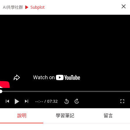
close
play_arrow
play_arrow
AI共學社群
AI共學社群
莫凡 Python 基礎研習讀書會
Subplot
莫凡 Python 基礎研習讀書會
Python 基礎研習讀書會是以莫凡的 Pytohn 基礎
課程為主，帶領學員每週一小時，從入門的程式操
作開始，一步一步學會 Python 的撰寫，最後進入
Pandas、NumPy 與資料視覺化，掌握入門資料科
學前的重要知識。
people_alt
166
人訂閱
label
Matplotlib
Numpy
Pandas
Python
莫凡
--:--
/
07:32
課程內容
(
73
)
學習筆記
(
43
)
會員
(
166
)
課程介紹
說明
學習筆記
留言