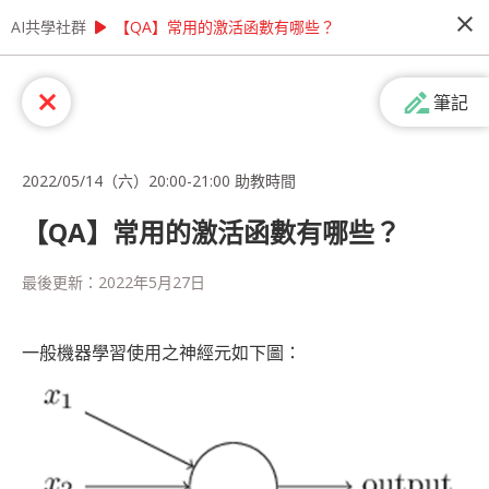
close
play_arrow
play_arrow
AI共學社群
AI共學社群
【教材專區】學習AI有困難？ 讓Cupoy助教來幫你！
【QA】常用的激活函數有哪些？
【教材專區】學習AI有困難？ 讓Cupoy
drive_file_rename_outline
close
筆記
助教來幫你！
學習資料科學時遇到問題，希望能有專業人士線上
即時為您解答嗎？ 想提高模型準確率，卻不知從何
2022/05/14（六）20:00-21:00 助教時間
問起嗎？ 如果您有以上的需求，歡迎來參加我們
每週一次的線上助教時間！
【QA】常用的激活函數有哪些？
people_alt
77
人訂閱
最後更新：
2022年5月27日
課程內容
(
51
)
學習筆記
會員
(
77
)
課程介紹
一般機器學習使用之神經元如下圖：