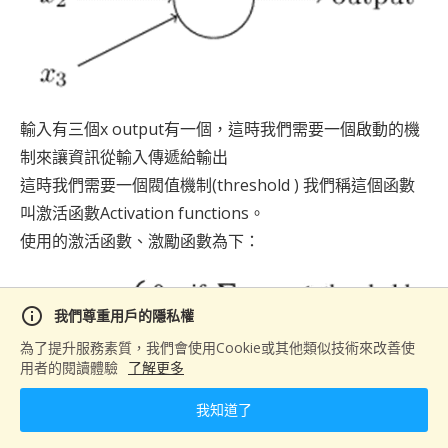
輸入有三個x output有一個，這時我們需要一個啟動的機
制來讓資訊從輸入傳遞給輸出
這時我們需要一個閥值機制(threshold ) 我們稱這個函數
叫激活函數Activation functions。
使用的激活函數、激勵函數為下：
info
我們尊重用戶的隱私權
為了提升服務素質，我們會使用Cookie或其他類似技術來改善使
用者的閱讀體驗
了解更多
我知道了
常用的激活函數有：