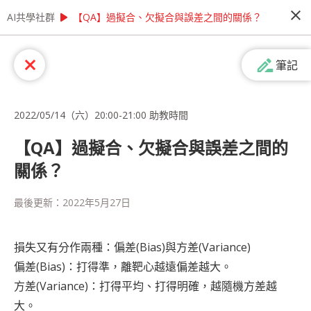
close
play_arrow
play_arrow
AI共學社群
AI共學社群
【教材專區】學習AI有困難？ 讓Cupoy助教來幫你！
【QA】過擬合、欠擬合與誤差之間的關係？
【教材專區】學習AI有困難？ 讓Cupoy
drive_file_rename_outline
close
筆記
助教來幫你！
學習資料科學時遇到問題，希望能有專業人士線上
即時為您解答嗎？ 想提高模型準確率，卻不知從何
2022/05/14（六）20:00-21:00 助教時間
問起嗎？ 如果您有以上的需求，歡迎來參加我們
每週一次的線上助教時間！
【QA】過擬合、欠擬合與誤差之間的
關係？
people_alt
77
人訂閱
最後更新：
2022年5月27日
課程內容
(
51
)
學習筆記
會員
(
77
)
課程介紹
損失又有分作兩種：偏差(Bias)與方差(Variance)
偏差(Bias)：打得準，離靶心越遠偏差越大。
方差(Variance)：打得平均、打得明確，越隨機方差越
大。