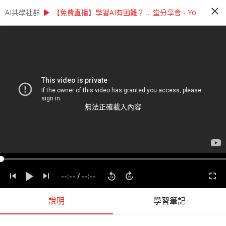
close
play_arrow
play_arrow
AI共學社群
AI共學社群
【教材專區】學習AI有困難？ 讓Cupoy助教來幫你！
【免費直播】學習AI有困難？ ... 堂分享會 - YouTube
【教材專區】學習AI有困難？ 讓Cupoy
助教來幫你！
學習資料科學時遇到問題，希望能有專業人士線上
即時為您解答嗎？ 想提高模型準確率，卻不知從何
問起嗎？ 如果您有以上的需求，歡迎來參加我們
每週一次的線上助教時間！
無法正確載入內容
people_alt
77
人訂閱
課程內容
(
51
)
學習筆記
會員
(
77
)
課程介紹
--:--
/
--:--
說明
學習筆記