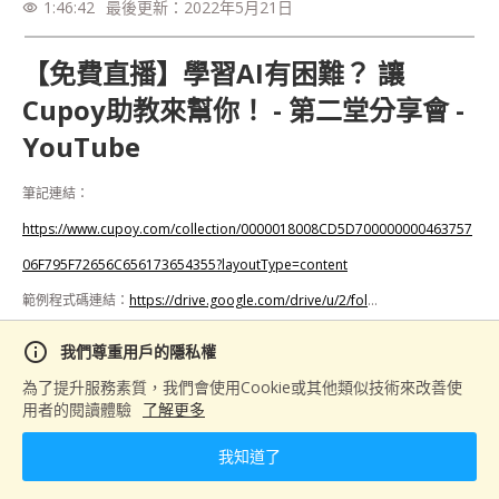
1:46:42
最後更新：
2022年5月21日
visibility
【免費直播】學習AI有困難？ 讓
Cupoy助教來幫你！ - 第二堂分享會 -
YouTube
筆記連結：
https://www.cupoy.com/collection/0000018008CD5D700000000463757
06F795F72656C656173654355?layoutType=content
範例程式碼連結：
https://drive.google.com/drive/u/2/fol
...

info
我們尊重用戶的隱私權
備註：影片前三十分鐘為設備測試，學員觀看時可直接跳過測試環節。
為了提升服務素質，我們會使用Cookie或其他類似技術來改善使
用者的閱讀體驗
了解更多
分享
我知道了