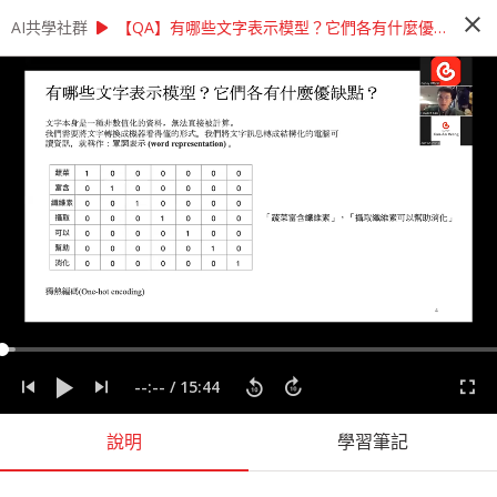
close
play_arrow
play_arrow
AI共學社群
AI共學社群
【教材專區】學習AI有困難？ 讓Cupoy助教來幫你！
【QA】有哪些文字表示模型？它們各有什麼優缺點？
【教材專區】學習AI有困難？ 讓Cupoy
助教來幫你！
學習資料科學時遇到問題，希望能有專業人士線上
即時為您解答嗎？ 想提高模型準確率，卻不知從何
問起嗎？ 如果您有以上的需求，歡迎來參加我們
每週一次的線上助教時間！
people_alt
77
人訂閱
課程內容
(
51
)
學習筆記
會員
(
77
)
課程介紹
--:--
/
15:44
說明
學習筆記