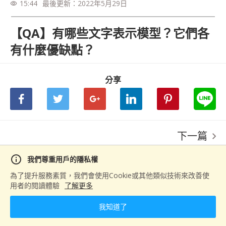
15:44
最後更新：
2022年5月29日
visibility
【QA】有哪些文字表示模型？它們各
有什麼優缺點？
分享
下一篇
【QA】Batch Size 是甚麼？
info
我們尊重用戶的隱私權
為了提升服務素質，我們會使用Cookie或其他類似技術來改善使
用者的閱讀體驗
了解更多
我知道了