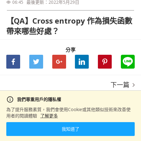
06:45
最後更新：
2022年5月29日
visibility
【QA】Cross entropy 作為損失函數
帶來哪些好處？
分享
下一篇
【QA】常用的激活函數有哪些？
info
我們尊重用戶的隱私權
為了提升服務素質，我們會使用Cookie或其他類似技術來改善使
用者的閱讀體驗
了解更多
我知道了