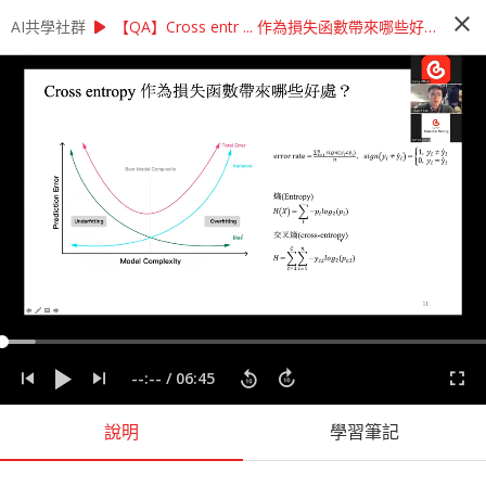
close
play_arrow
play_arrow
AI共學社群
AI共學社群
【教材專區】學習AI有困難？ 讓Cupoy助教來幫你！
【QA】Cross entr ... 作為損失函數帶來哪些好處？
【教材專區】學習AI有困難？ 讓Cupoy
助教來幫你！
學習資料科學時遇到問題，希望能有專業人士線上
即時為您解答嗎？ 想提高模型準確率，卻不知從何
問起嗎？ 如果您有以上的需求，歡迎來參加我們
每週一次的線上助教時間！
people_alt
77
人訂閱
課程內容
(
51
)
學習筆記
會員
(
77
)
課程介紹
--:--
/
06:45
說明
學習筆記