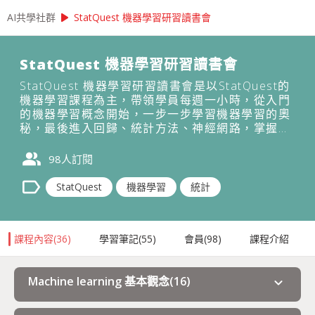
play_arrow
AI共學社群
StatQuest 機器學習研習讀書會
StatQuest 機器學習研習讀書會
StatQuest 機器學習研習讀書會是以StatQuest的
機器學習課程為主，帶領學員每週一小時，從入門
的機器學習概念開始，一步一步學習機器學習的奧
秘，最後進入回歸、統計方法、神經網路，掌握大
數據時代不可或缺的機器學習。
people_alt
98
人訂閱
label
StatQuest
機器學習
統計
課程內容
(
36
)
學習筆記
(
55
)
會員
(
98
)
課程介紹
Machine learning 基本觀念
(
16
)
expand_more