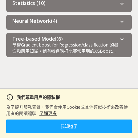
Statistics
(
10
)
expand_more
Neural Network
(
4
)
expand_more
Tree-based Model
(
6
)
expand_more
學習Gradient boost for Regression/classification 的概
念和應用知識，還有較進階打比賽常用到的XGBoost方
法。
info
我們尊重用戶的隱私權
為了提升服務素質，我們會使用Cookie或其他類似技術來改善使
用者的閱讀體驗
了解更多
我知道了