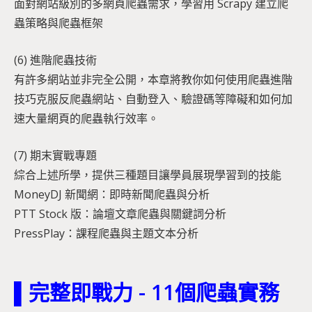
面對網站級別的多網頁爬蟲需求，學習用 Scrapy 建立爬
蟲策略與爬蟲框架
(6) 進階爬蟲技術
有許多網站並非完全公開，本章將教你如何使用爬蟲進階
技巧克服反爬蟲網站、自動登入、驗證碼等障礙和如何加
速大量網頁的爬蟲執行效率。
(7) 期末實戰專題
綜合上述所學，提供三種題目讓學員展現學習到的技能
MoneyDJ 新聞網：即時新聞爬蟲與分析
PTT Stock 版：論壇文章爬蟲與關鍵詞分析
PressPlay：課程爬蟲與主題文本分析
▌完整即戰力 - 11個爬蟲實務