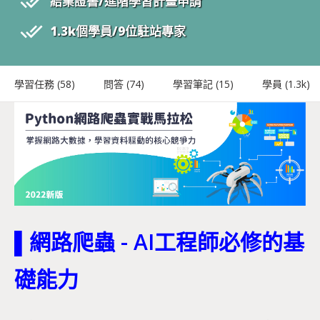
done_all
結業證書/進階學習計畫申請
done_all
1.3k
個學員/
9
位駐站專家
學習任務 (
58
)
問答 (
74
)
學習筆記 (
15
)
學員 (
1.3k
)
▌網路爬蟲 - AI工程師必修的基
礎能力