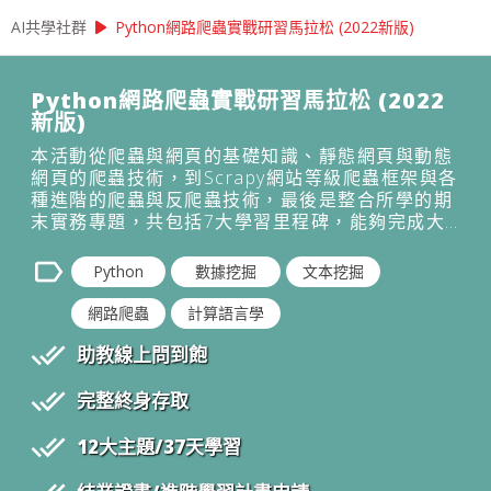
play_arrow
AI共學社群
Python網路爬蟲實戰研習馬拉松 (2022新版)
Python網路爬蟲實戰研習馬拉松 (2022
新版)
本活動從爬蟲與網頁的基礎知識、靜態網頁與動態
網頁的爬蟲技術，到Scrapy網站等級爬蟲框架與各
種進階的爬蟲與反爬蟲技術，最後是整合所學的期
末實務專題，共包括7大學習里程碑，能夠完成大
部分學習任務的學員，我們相信你已經能掌握
Python網路爬蟲的重要基礎知識與實戰能力。蟲技
label
Python
數據挖掘
文本挖掘
術等實用技術完整涵蓋。透過大量的程式實作，逐
步地幫學員培養即戰力，我們同時邀集了網路爬蟲
網路爬蟲
計算語言學
領域的資料科學家為您解答學習過程中的各種疑難
done_all
雜症，紮實的學習內容讓您每天只要花一點時間，
助教線上問到飽
就可以完整地學會網路爬蟲技術。
done_all
完整終身存取
done_all
12
大主題/
37
天學習