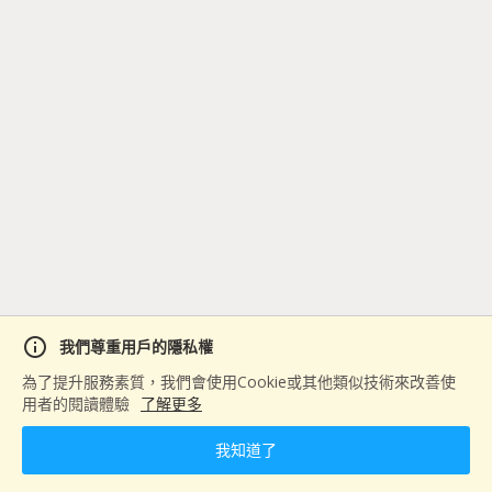
info
我們尊重用戶的隱私權
為了提升服務素質，我們會使用Cookie或其他類似技術來改善使
用者的閱讀體驗
了解更多
我知道了
home
play_lesson
comment_bank
person
首頁
馬拉松＆課程
活動
個人