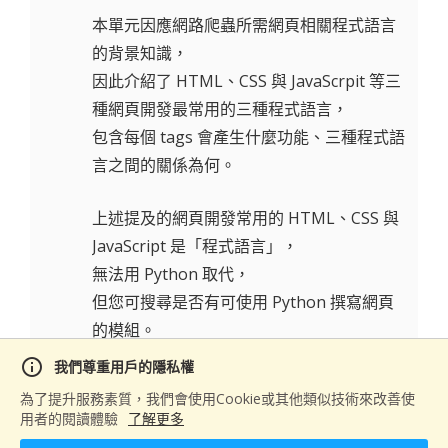
本單元因應網路爬蟲所需網頁相關程式語言
的背景知識，
因此介紹了 HTML、CSS 與 JavaScrpit 等三
種網頁開發最常用的三種程式語言，
包含每個 tags 會產生什麼功能、三種程式語
言之間的關係為何。
上述提及的網頁開發常用的 HTML、CSS 與
JavaScript 是「程式語言」，
無法用 Python 取代，
但您可搜尋是否有可使用 Python 撰寫網頁
的模組。
info
我們尊重用戶的隱私權
為了提升服務素質，我們會使用Cookie或其他類似技術來改善使
贊同
0
用者的閱讀體驗
了解更多
回覆與討論