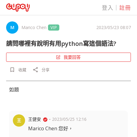
登入
｜
註冊
M
Marico Chen
VIP
2023/05/23 08:07
請問哪裡有說明有用python寫這個語法?
我要回答
bookmark_border
share
收藏
分享
如題
王健安
・
2023/05/25 12:16
王
Marico Chen 您好，